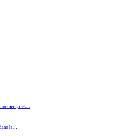
ronnement, des…
 dans la…