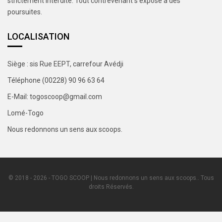
strictement interdite. Tout contrevenant s’expose à des
poursuites.
LOCALISATION
Siège : sis Rue EEPT, carrefour Avédji
Téléphone (00228) 90 96 63 64
E-Mail: togoscoop@gmail.com
Lomé-Togo
Nous redonnons un sens aux scoops.
© 2018 - 2026 - TOGO SCOOP | Nous redonnons un sens aux scoops.. Tous
droits Réservés.