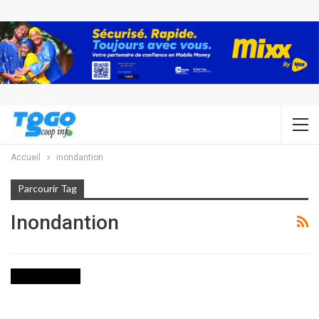
Accueil
inondantion
Parcourir Tag
Inondantion
INTERNATIONAL