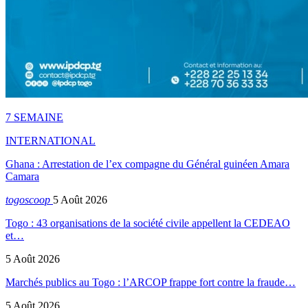
7 SEMAINE
INTERNATIONAL
Ghana : Arrestation de l’ex compagne du Général guinéen Amara
Camara
togoscoop
5 Août 2026
Togo : 43 organisations de la société civile appellent la CEDEAO
et…
5 Août 2026
Marchés publics au Togo : l’ARCOP frappe fort contre la fraude…
5 Août 2026