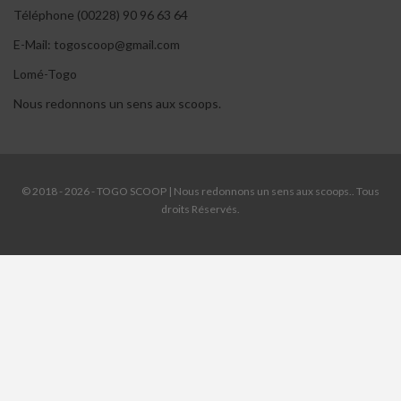
Téléphone (00228) 90 96 63 64
E-Mail: togoscoop@gmail.com
Lomé-Togo
Nous redonnons un sens aux scoops.
© 2018 - 2026 - TOGO SCOOP | Nous redonnons un sens aux scoops.. Tous
droits Réservés.