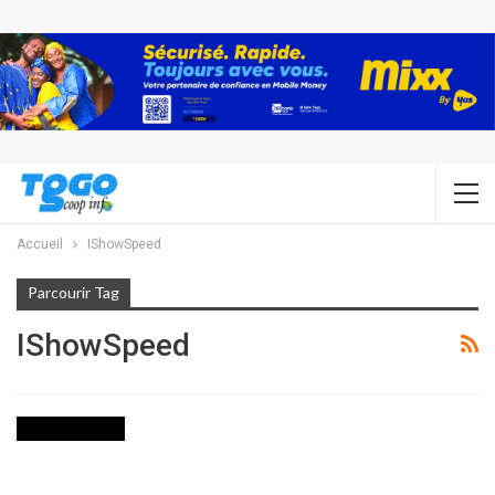
Accueil
IShowSpeed
Parcourir Tag
IShowSpeed
INTERNATIONAL