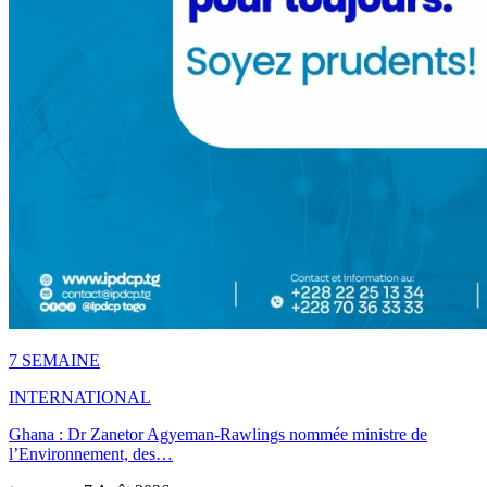
7 SEMAINE
INTERNATIONAL
Ghana : Dr Zanetor Agyeman-Rawlings nommée ministre de
l’Environnement, des…