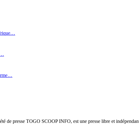
Afrique…
i…
forme…
ciété de presse TOGO SCOOP INFO, est une presse libre et indépendante