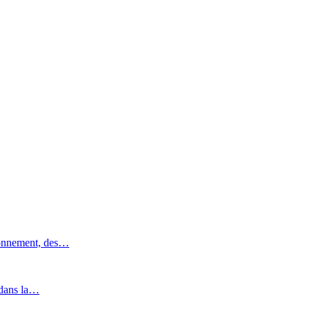
ronnement, des…
 dans la…