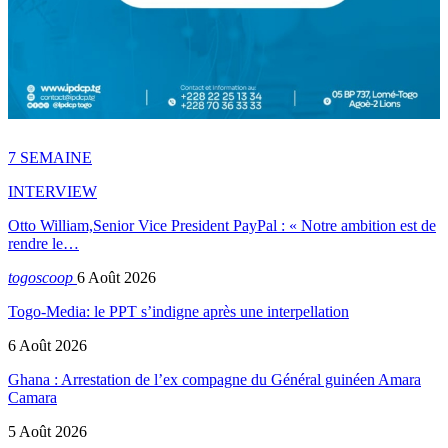
7 SEMAINE
INTERVIEW
Otto William,Senior Vice President PayPal : « Notre ambition est de
rendre le…
togoscoop
6 Août 2026
Togo-Media: le PPT s’indigne après une interpellation
6 Août 2026
Ghana : Arrestation de l’ex compagne du Général guinéen Amara
Camara
5 Août 2026