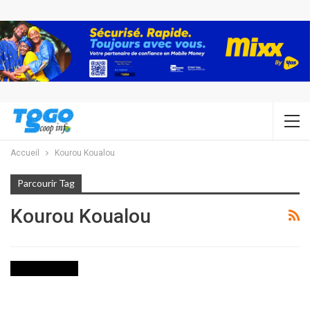
Accueil
Kourou Koualou
Parcourir Tag
Kourou Koualou
INTERNATIONAL