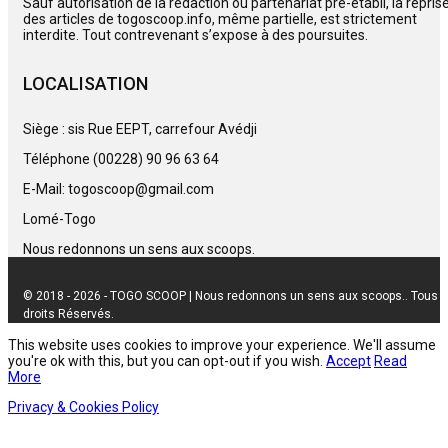
Sauf autorisation de la rédaction ou partenariat pré-établi, la repris
des articles de togoscoop.info, même partielle, est strictement
interdite. Tout contrevenant s’expose à des poursuites.
LOCALISATION
Siège : sis Rue EEPT, carrefour Avédji
Téléphone (00228) 90 96 63 64
E-Mail: togoscoop@gmail.com
Lomé-Togo
Nous redonnons un sens aux scoops.
© 2018 - 2026 - TOGO SCOOP | Nous redonnons un sens aux scoops.. Tous
droits Réservés.
This website uses cookies to improve your experience. We'll assume
you're ok with this, but you can opt-out if you wish.
Accept
Read
More
Privacy & Cookies Policy