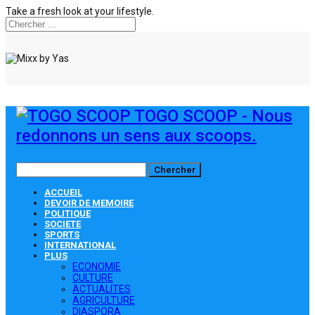
Take a fresh look at your lifestyle.
TOGO SCOOP - Nous
redonnons un sens aux scoops.
ACCUEIL
DEVOIR DE MEMOIRE
POLITIQUE
SOCIETE
SPORTS
INTERNATIONAL
PLUS
ECONOMIE
CULTURE
ACTUALITES
AGRICULTURE
DIASPORA