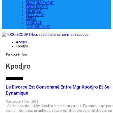
ENVIRONNEMENT
FAITS DIVERS
INITIATIVE
INTERVIEW
MEDIA
SONDAGE
TRIBUNE LIBRE
Accueil
Kpodjro
Parcourir Tag
Kpodjro
ACTUALITES
Le Divorce Est Consommé Entre Mgr Kpodjro Et Sa
Dynamique
Togoscoop
10 Avr 2023
Après la sortie de Mgr Kpodjro mettant en garde la Dynamique qui port
son nom de ne pas prendre part aux prochaines élections législatives, on