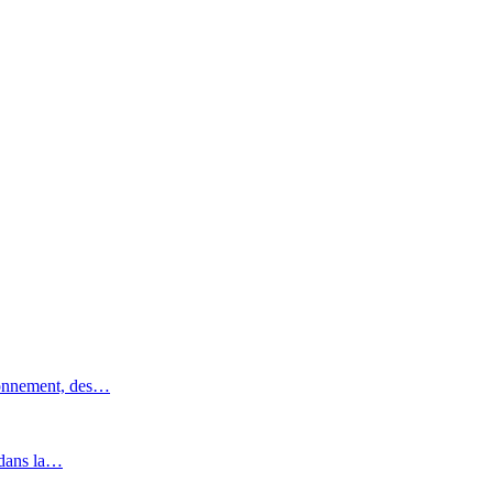
ronnement, des…
 dans la…