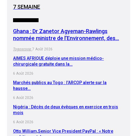
7 SEMAINE
INTERNATIONAL
Ghana : Dr Zanetor Agyeman-Rawlings
nommée ministre de l’Environnement, des…
Togoscoop
7 Août 2026
AIMES AFRIQUE déploie une mission médico-
chirurgicale gratuite dans la…
6 Août 2026
Marchés publics au Togo : l’ARCOP alerte sur la
hausse…
6 Août 2026
Nigéria : Décès de deux évêques en exercice en trois
mois
6 Août 2026
Otto William,Senior Vice President PayPal : « Notre