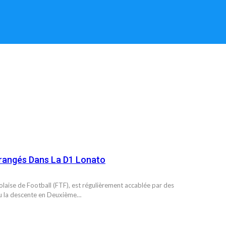
rrangés Dans La D1 Lonato
golaise de Football (FTF), est régulièrement accablée par des
ou la descente en Deuxième…