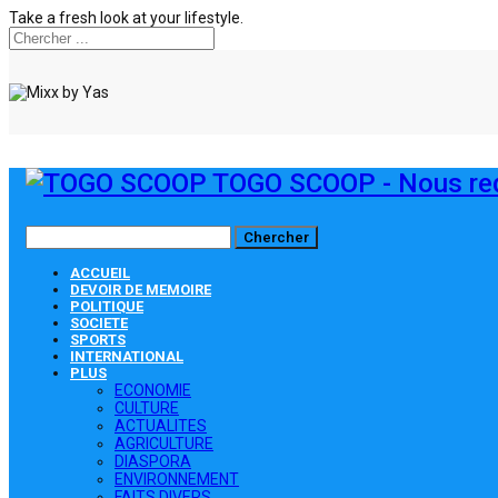
Take a fresh look at your lifestyle.
TOGO SCOOP - Nous red
ACCUEIL
DEVOIR DE MEMOIRE
POLITIQUE
SOCIETE
SPORTS
INTERNATIONAL
PLUS
ECONOMIE
CULTURE
ACTUALITES
AGRICULTURE
DIASPORA
ENVIRONNEMENT
FAITS DIVERS