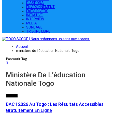
DIASPORA
ENVIRONNEMENT
FAITS DIVERS
INITIATIVE
INTERVIEW
MEDIA
SONDAGE
TRIBUNE LIBRE
Accueil
ministère de l’éducation Nationale Togo
Parcourir Tag
Ministère De L’éducation
Nationale Togo
SOCIETE
BAC I 2026 Au Togo : Les Résultats Accessibles
Gratuitement En Ligne