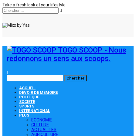
Take a fresh look at your lifestyle.
TOGO SCOOP - Nous
redonnons un sens aux scoops.
ACCUEIL
DEVOIR DE MEMOIRE
POLITIQUE
SOCIETE
SPORTS
INTERNATIONAL
PLUS
ECONOMIE
CULTURE
ACTUALITES
AGRICULTURE