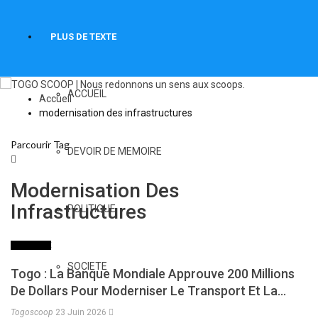
PLUS DE TEXTE
ACCUEIL
Accueil
modernisation des infrastructures
Parcourir Tag
DEVOIR DE MEMOIRE
Modernisation Des
Infrastructures
POLITIQUE
ECONOMIE
SOCIETE
Togo : La Banque Mondiale Approuve 200 Millions
De Dollars Pour Moderniser Le Transport Et La…
Togoscoop
23 Juin 2026