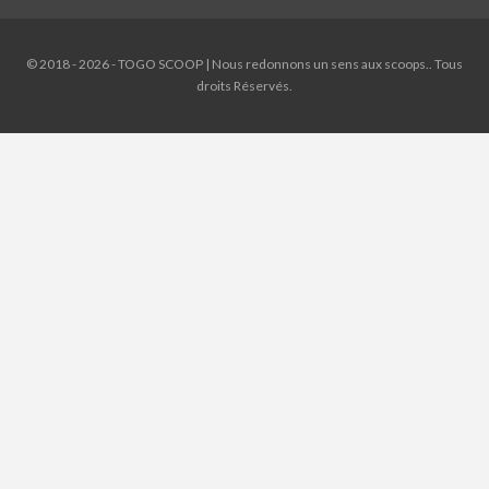
© 2018 - 2026 - TOGO SCOOP | Nous redonnons un sens aux scoops.. Tous
droits Réservés.