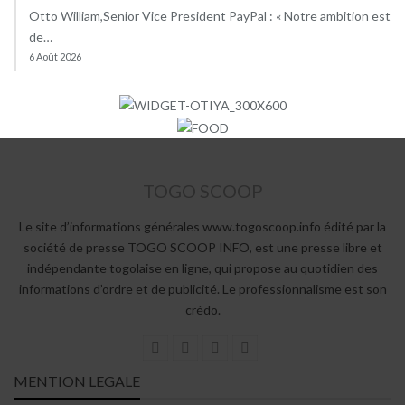
Otto William,Senior Vice President PayPal : « Notre ambition est
de…
6 Août 2026
TOGO SCOOP
Le site d’informations générales www.togoscoop.info édité par la
société de presse TOGO SCOOP INFO, est une presse libre et
indépendante togolaise en ligne, qui propose au quotidien des
informations d’ordre et de publicité. Le professionnalisme est son
crédo.
MENTION LEGALE