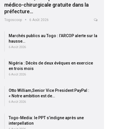
médico-chirurgicale gratuite dans la
préfecture…
Togoscoop
6 Août 2026
Marchés publics au Togo : l’ARCOP alerte sur la
hausse…
6 Août 2026
Nigéria : Décès de deux évêques en exercice
en trois mois
6 Août 2026
Otto William,Senior Vice President PayPal :
« Notre ambition est de…
6 Août 2026
Togo-Media: le PPT s’indigne après une
interpellation