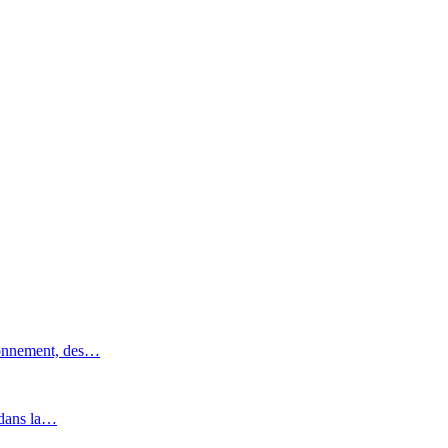
ronnement, des…
 dans la…