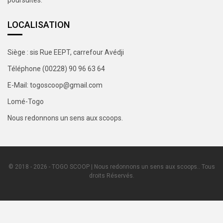
poursuites.
LOCALISATION
Siège : sis Rue EEPT, carrefour Avédji
Téléphone (00228) 90 96 63 64
E-Mail: togoscoop@gmail.com
Lomé-Togo
Nous redonnons un sens aux scoops.
© 2018 - 2026 - TOGO SCOOP | Nous redonnons un sens aux scoops.. Tous
droits Réservés.