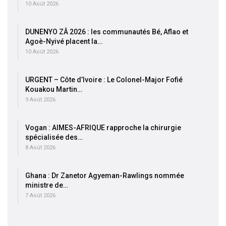
10 Août 2026
DUNENYO ZÂ 2026 : les communautés Bé, Aflao et
Agoè-Nyivé placent la…
10 Août 2026
URGENT – Côte d’Ivoire : Le Colonel-Major Fofié
Kouakou Martin…
9 Août 2026
Vogan : AIMES-AFRIQUE rapproche la chirurgie
spécialisée des…
8 Août 2026
Ghana : Dr Zanetor Agyeman-Rawlings nommée
ministre de…
7 Août 2026