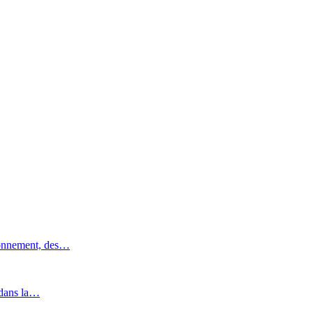
ronnement, des…
 dans la…