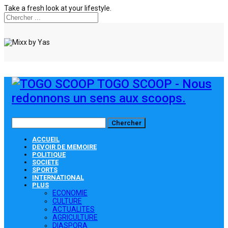
Take a fresh look at your lifestyle.
TOGO SCOOP - Nous
redonnons un sens aux scoops.
ACCUEIL
DEVOIR DE MEMOIRE
POLITIQUE
SOCIETE
SPORTS
INTERNATIONAL
PLUS
ECONOMIE
CULTURE
ACTUALITES
AGRICULTURE
DIASPORA