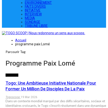
ENVIRONNEMENT
FAITS DIVERS
INITIATIVE
INTERVIEW
MEDIA
SONDAGE
TRIBUNE LIBRE
Accueil
programme paix Lomé
Parcourir Tag
Programme Paix Lomé
INITIATIVE
Togo: Une Ambitieuse Initiative Nationale Pour
Former Un Million De Disciples De La Paix
Togoscoop
19 Mar 2026
Dans un contexte mondial marqué par des défis sécuritaires, sociaux et
identitaires croissants, le Togo s’inscrit résolument dans une dynamique