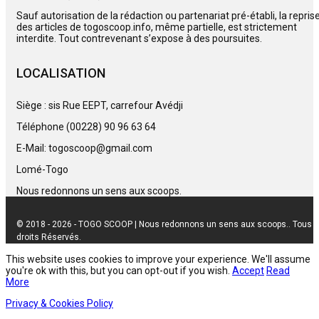
Sauf autorisation de la rédaction ou partenariat pré-établi, la repris
des articles de togoscoop.info, même partielle, est strictement
interdite. Tout contrevenant s’expose à des poursuites.
LOCALISATION
Siège : sis Rue EEPT, carrefour Avédji
Téléphone (00228) 90 96 63 64
E-Mail: togoscoop@gmail.com
Lomé-Togo
Nous redonnons un sens aux scoops.
© 2018 - 2026 - TOGO SCOOP | Nous redonnons un sens aux scoops.. Tous
droits Réservés.
This website uses cookies to improve your experience. We'll assume
you're ok with this, but you can opt-out if you wish.
Accept
Read
More
Privacy & Cookies Policy