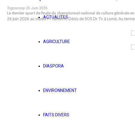
Togoscoop
26 Juin 2026
Le dernier quart de finale du championnat national de culture générale e
ACTUALITES
26 juin 2026 au studio Pr James K. Dénis de SOS Dr Tv à Lomé. Au terme
AGRICULTURE
DIASPORA
ENVIRONNEMENT
FAITS DIVERS