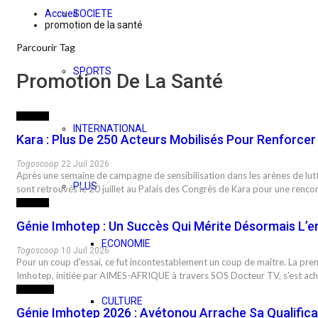
Accueil
SOCIETE
promotion de la santé
Parcourir Tag
SPORTS
Promotion De La Santé
SOCIETE
INTERNATIONAL
Kara : Plus De 250 Acteurs Mobilisés Pour Renforcer
Togoscoop
22 Juil 2026
Après une semaine de campagne de sensibilisation dans les arènes de lutt
PLUS
sont retrouvés le 20 juillet au Palais des Congrès de Kara pour une renc
SOCIETE
Génie Imhotep : Un Succès Qui Mérite Désormais L’e
ECONOMIE
Togoscoop
10 Juil 2026
Pour un coup d'essai, ce fut incontestablement un coup de maître. La pre
Imhotep, initiée par AIMES-AFRIQUE à travers SOS Docteur TV, s'est a
INITIATIVE
CULTURE
Génie Imhotep 2026 : Avétonou Arrache Sa Qualifica