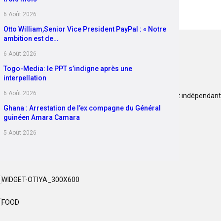
6 Août 2026
Otto William,Senior Vice President PayPal : « Notre
ambition est de…
6 Août 2026
Togo-Media: le PPT s’indigne après une
interpellation
6 Août 2026
ociété de presse TOGO SCOOP INFO, est une presse libre et indépendante
rédo.
Ghana : Arrestation de l’ex compagne du Général
guinéen Amara Camara
5 Août 2026