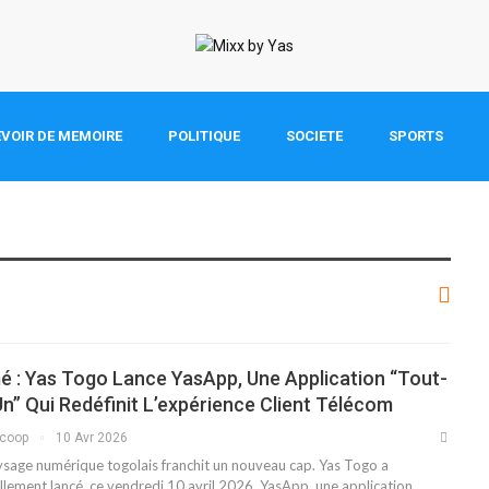
VOIR DE MEMOIRE
POLITIQUE
SOCIETE
SPORTS
 : Yas Togo Lance YasApp, Une Application “tout-
n” Qui Redéfinit L’expérience Client Télécom
scoop
10 Avr 2026
ysage numérique togolais franchit un nouveau cap. Yas Togo a
ellement lancé, ce vendredi 10 avril 2026, YasApp, une application