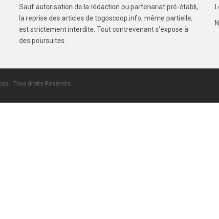
Sauf autorisation de la rédaction ou partenariat pré-établi,
L
la reprise des articles de togoscoop.info, même partielle,
N
est strictement interdite. Tout contrevenant s’expose à
des poursuites.
ps.. Tous droits Réservés.