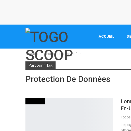
ACCUEIL
DE
Accueil
protection de données
Parcourir Tag
Protection De Données
Lomé
INITIATIVE
En-U
Togo
Le pa
offici