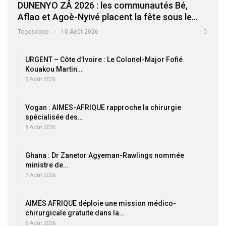
DUNENYO ZÂ 2026 : les communautés Bé,
Aflao et Agoè-Nyivé placent la fête sous le…
Togoscoop
10 Août 2026
URGENT – Côte d’Ivoire : Le Colonel-Major Fofié
Kouakou Martin…
9 Août 2026
Vogan : AIMES-AFRIQUE rapproche la chirurgie
spécialisée des…
8 Août 2026
Ghana : Dr Zanetor Agyeman-Rawlings nommée
ministre de…
7 Août 2026
AIMES AFRIQUE déploie une mission médico-
chirurgicale gratuite dans la…
6 Août 2026