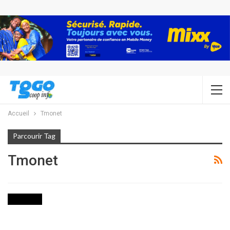
Accueil
Tmonet
Parcourir Tag
Tmonet
INITIATIVE