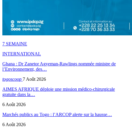
7 SEMAINE
INTERNATIONAL
Ghana : Dr Zanetor Agyeman-Rawlings nommée ministre de
l’Environnement, des…
togoscoop
7 Août 2026
AIMES AFRIQUE déploie une mission médico-chirurgicale
gratuite dans la…
6 Août 2026
Marchés publics au Togo : l’ARCOP alerte sur la hausse…
6 Août 2026