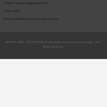
E-Mail: togoscoop@gmail.com
Lomé-Togo
Nous redonnons un sens aux scoops.
© 2018 - 2026 - TOGO SCOOP | Nous redonnons un sens aux scoops.. Tous
droits Réservés.