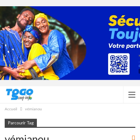
Accueil
vémianou
Parcourir Tag
vémianou