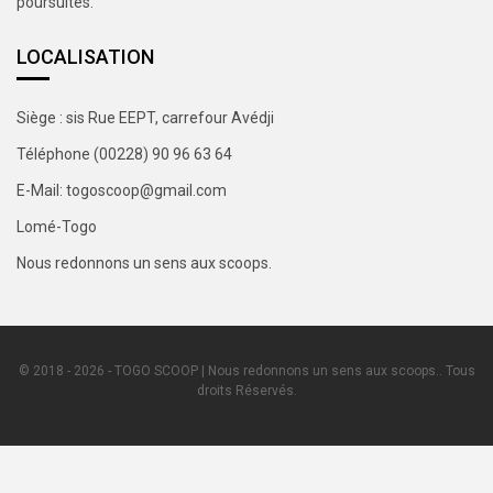
poursuites.
LOCALISATION
Siège : sis Rue EEPT, carrefour Avédji
Téléphone (00228) 90 96 63 64
E-Mail: togoscoop@gmail.com
Lomé-Togo
Nous redonnons un sens aux scoops.
© 2018 - 2026 - TOGO SCOOP | Nous redonnons un sens aux scoops.. Tous
droits Réservés.