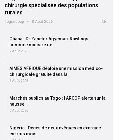
chirurgie spécialisée des populations
rurales
Togoscoop
8 Août 2026
Ghana : Dr Zanetor Agyeman-Rawlings
nommée ministre de…
7 Août 2026
AIMES AFRIQUE déploie une mission médico-
chirurgicale gratuite dans la…
6 Août 2026
Marchés publics au Togo : l’ARCOP alerte sur la
hausse…
6 Août 2026
Nigéria : Décès de deux évêques en exercice
en trois mois