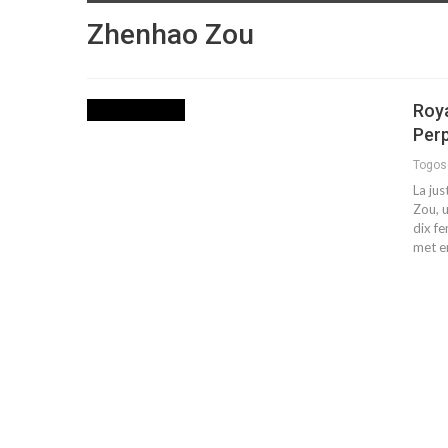
Zhenhao Zou
Roya
INTERNATIONAL
Perp
Togo
La ju
Zou, u
dix f
met e