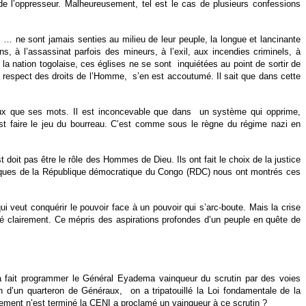
 de l’oppresseur. Malheureusement, tel est le cas de plusieurs confessions
 … ne sont jamais senties au milieu de leur peuple, la longue et lancinante
s, à l’assassinat parfois des mineurs, à l’exil, aux incendies criminels, à
a nation togolaise, ces églises ne se sont
inquiétées au point de sortir de
de respect des droits de l’Homme,
s’en est accoutumé. Il sait que dans cette
ieux que ses mots. Il est inconcevable que dans
un système qui opprime,
est faire le jeu du bourreau. C’est comme sous le règne du régime nazi en
t doit pas être le rôle des Hommes de Dieu. Ils ont fait le choix de la justice
s évêques de la République démocratique du Congo (RDC) nous ont montrés ces
ui veut conquérir le pouvoir face à un pouvoir qui s’arc-boute. Mais la crise
tré clairement. Ce mépris des aspirations profondes d’un peuple en quête de
t a fait programmer le Général Eyadema vainqueur du scrutin par des voies
ion d’un quarteron de Généraux,
on a tripatouillé la Loi fondamentale de la
lement n’est terminé la CENI a proclamé un vainqueur à ce scrutin ?