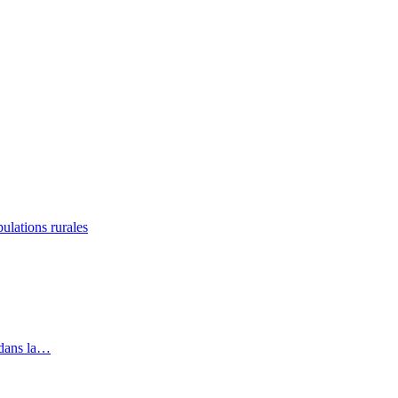
lations rurales
 dans la…