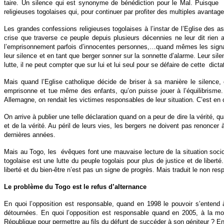
taire. Un silence qui est synonyme de bénédiction pour le Mal. Puisque
religieuses togolaises qui, pour continuer par profiter des multiples avanta
Les grandes confessions religieuses togolaises à l’instar de l’Eglise des 
crise que traverse ce peuple depuis plusieurs décennies ne leur dit rien a
l’emprisonnement parfois d’innocentes personnes,…quand mêmes les signaux
leur silence et en tant que berger sonner sur la sonnette d’alarme. Leur sile
lutte, il ne peut compter que sur lui et lui seul pour se défaire de cette
dicta
Mais quand l’Eglise catholique décide de briser à sa manière le silence
emprisonne et tue même des enfants, qu’on puisse jouer à l’équilibrisme.
Allemagne, on rendait les victimes responsables de leur situation. C’est e
On arrive à publier une telle déclaration quand on a peur de dire la vérité, q
et de la vérité. Au péril de leurs vies, les bergers ne doivent pas renonc
dernières années.
Mais au Togo, les
évêques font une mauvaise lecture de la situation sociop
togolaise est une lutte du peuple togolais pour plus de justice et de libe
liberté et du bien-être n’est pas un signe de progrès. Mais traduit le non resp
Le problème du Togo est le refus d’alternance
En quoi l’opposition est responsable, quand en 1998 le pouvoir s’entend 
détournées. En quoi l’opposition est responsable quand en 2005, à la mor
République pour permettre au fils du défunt de succéder à son géniteur ? E