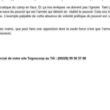
cratique du camp en face. Et ça nos évêques ne doivent pas l’ignorer. Tant 
he-sexe du pouvoir qui est l’armée qui détient en
réalité le pouvoir. Cela nos
que. L’exemple palpable de cette absence de volonté politique du pouvoir est 
ses mains, que peut faire une opposition dont la seule force n’est que l’arm
resseurs.
cial de votre site Togoscoop au Tél : (00228) 99 56 57 88