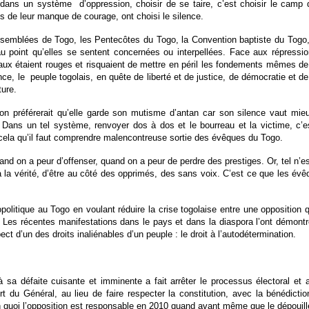
dans un système
d’oppression, choisir de se taire, c’est choisir le camp
ges de leur manque de courage, ont choisi le silence.
assemblées de Togo, les Pentecôtes du Togo, la Convention baptiste du Togo,
u point qu’elles se sentent concernées ou interpellées. Face aux répression
 étaient rouges et risquaient de mettre en péril les fondements mêmes de l
nce, le
peuple togolais, en quête de liberté et de justice, de démocratie et 
ture.
, on préférerait qu’elle garde son mutisme d’antan car son silence vaut m
 Dans un tel système, renvoyer dos à dos et le bourreau et la victime, c’
n cela qu’il faut comprendre malencontreuse sortie des évêques du Togo.
uand on a peur d’offenser, quand on a peur de perdre des prestiges. Or, tel n’es
er à la vérité, d’être au côté des opprimés, des sans voix. C’est ce que le
olitique au Togo en voulant réduire la crise togolaise entre une opposition q
rté. Les récentes manifestations dans le pays et dans la diaspora l’ont démon
ect d’un des droits inaliénables d’un peuple : le droit à l’autodétermination.
à sa défaite cuisante et imminente a fait arrêter le processus électoral e
t du Général, au lieu de faire respecter la constitution, avec la bénédict
n quoi l’opposition est responsable en 2010 quand avant même que le dépouil