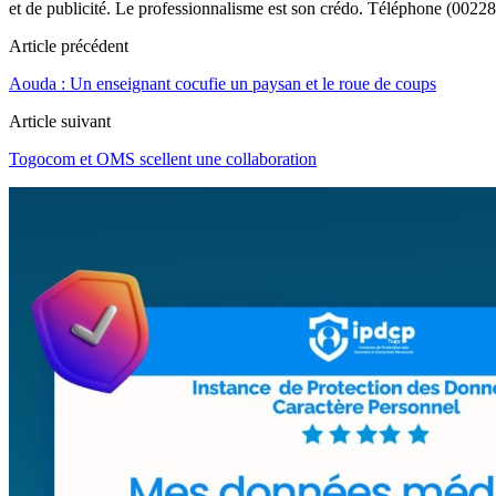
et de publicité. Le professionnalisme est son crédo. Téléphone (0022
Article précédent
Aouda : Un enseignant cocufie un paysan et le roue de coups
Article suivant
Togocom et OMS scellent une collaboration