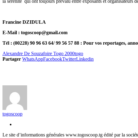
la sérénité qui ont toujours prévalu entre exposants et organisateurs d
Francine DZIDULA
E-Mail : togoscoop@gmail.com
Tél : (00228) 90 96 63 64/ 99 56 57 88 : Pour vos reportages, anno
Alexandre De Souza
foire Togo 2000
togo
Partager
WhatsApp
Facebook
Twitter
Linkedin
togoscoop
Le site d’informations générales www.togoscoop.tg édité par la soci