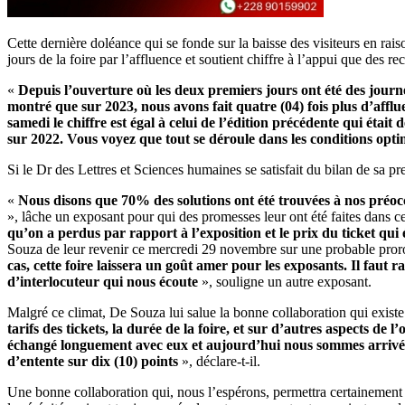
Cette dernière doléance qui se fonde sur la baisse des visiteurs en rais
jours de la foire par l’affluence et soutient chiffre à l’appui que des re
«
Depuis l’ouverture où les deux premiers jours ont été des journée
montré que sur 2023, nous avons fait quatre (04) fois plus d’affl
samedi le chiffre est égal à celui de l’édition précédente qui étai
sur 2022. Vous voyez que tout se déroule dans les conditions opt
Si le Dr des Lettres et Sciences humaines se satisfait du bilan de sa p
«
Nous disons que 70% des solutions ont été trouvées à nos préocc
», lâche un exposant pour qui des promesses leur ont été faites dans c
qu’on a perdus par rapport à l’exposition et le prix du ticket qui é
Souza de leur revenir ce mercredi 29 novembre sur une probable proroga
cas, cette foire laissera un goût amer pour les exposants. Il fau
d’interlocuteur qui nous écoute
», souligne un autre exposant.
Malgré ce climat, De Souza lui salue la bonne collaboration qui existe 
tarifs des tickets, la durée de la foire, et sur d’autres aspects
échangé longuement avec eux et aujourd’hui nous sommes arrivés à
d’entente sur dix (10) points
», déclare-t-il.
Une bonne collaboration qui, nous l’espérons, permettra certainement 