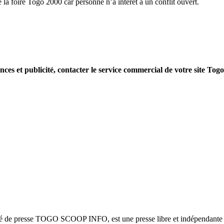
e la foire Togo 2000 car personne n’a intérêt à un conflit ouvert.
nces et publicité, contacter le service commercial de votre site Tog
été de presse TOGO SCOOP INFO, est une presse libre et indépendante to