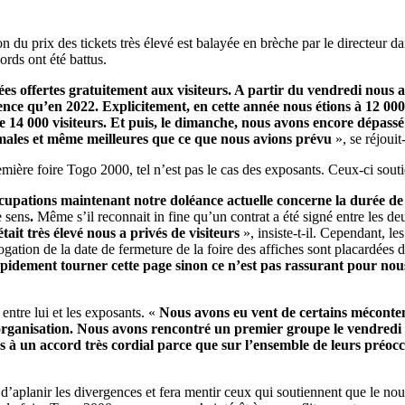
on du prix des tickets très élevé est balayée en brèche par le directeur 
cords ont été battus.
s offertes gratuitement aux visiteurs. A partir du vendredi nous avo
uence qu’en 2022. Explicitement, en cette année nous étions à 12 000
t de 14 000 visiteurs. Et puis, le dimanche, nous avons encore dépass
imales et même meilleures que ce que nous avions prévu
», se réjouit-
remière foire Togo 2000, tel n’est pas le cas des exposants. Ceux-ci souti
upations maintenant notre doléance actuelle concerne la durée de 
e sens
.
Même s’il reconnait in fine qu’un contrat a été signé entre les deux
tait très élevé nous a privés de visiteurs
», insiste-t-il. Cependant, l
tion de la date de fermeture de la foire des affiches sont placardées d
t rapidement tourner cette page sinon ce n’est pas rassurant pour n
entre lui et les exposants. «
Nous avons eu vent de certains méconten
 de l’organisation. Nous avons rencontré un premier groupe le vendr
 un accord très cordial parce que sur l’ensemble de leurs préoccu
d’aplanir les divergences et fera mentir ceux qui soutiennent que le nou