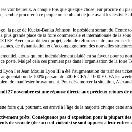
 les voir heureux. A chaque fois que quelque chose leur procure du plais
ée, semble procurer à ce peuple un semblant de joie avant les festivités d
ogo, la page de Kueku-Banka Johnson, le président sortant du Centre to
la plus grande place de la foire commerciale et internationale de la sous
 CETEF. Avec un ambitieux projet, celui de réformer et de moderniser le 
istantes, de dynamisation et d’accompagnement des nouvelles structur
vénementiel, atouts qui ont indéniablement plaidé en sa faveur pour sa 
 ce poste. Malgré cela ces premiers pas dans l’organisation de la foire 
Lyon I et Jean Moulin Lyon III a été l’augmentation du tarif des ticket
 une augmentation de 100% passant de 500 F CFA à 1000 F CFA les weeke
çaient de manifester bruyamment. Pour désamorcer la situation, Alexand
 lundi 27 novembre est une réponse directe aux précieux retours de no
te foire qui, pourtant, est arrivé à l’âge de la majorité civique cette ann
fectivement prêts. Conséquence pas d’exposition pour la plupart des 
gents de sécurité (de surcroit violents) se sont opposés à leur entrée 