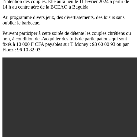
l’intention des couples. Elle aura lieu le 11 février 2024 à partir de
14 h au centre aéré de la BCEAO à Baguida.
Au programme divers jeux, des divertissements, des loisirs sans
oublier le barbecue.
Peuvent participer à cette soirée de détente les couples chrétiens ou
non, à condition de s’acquitter des frais de participations qui sont
fixés à 10 000 F CFA payables sur T Money : 93 60 00 93 ou par
Flooz : 96 10 82 93.