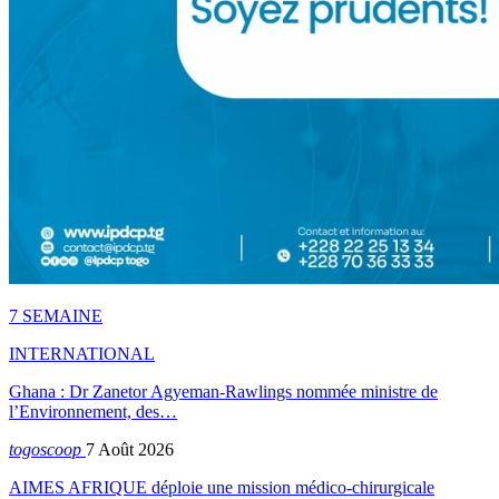
7 SEMAINE
INTERNATIONAL
Ghana : Dr Zanetor Agyeman-Rawlings nommée ministre de
l’Environnement, des…
togoscoop
7 Août 2026
AIMES AFRIQUE déploie une mission médico-chirurgicale