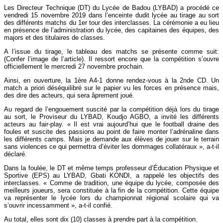
Les Directeur Technique (DT) du Lycée de Badou (LYBAD) a procédé ce
vendredi 15 novembre 2019 dans l’enceinte dudit lycée au tirage au sort
des différents matchs du 1er tour des interclasses. La cérémonie a eu lieu
en présence de l’administration du lycée, des capitaines des équipes, des
majors et des titulaires de classes.
A l’issue du tirage, le tableau des matchs se présente comme suit:
(Confer l’image de l’article). Il ressort encore que la compétition s’ouvre
officiellement le mercredi 27 novembre prochain.
Ainsi, en ouverture, la 1ère A4-1 donne rendez-vous à la 2nde CD. Un
match a priori déséquilibré sur le papier vu les forces en présence mais,
des dire des acteurs, qui sera âprement joué.
Au regard de l’engouement suscité par la compétition déjà lors du tirage
au sort, le Proviseur du LYBAD, Koudjo AGBO, a invité les différents
acteurs au fair-play. « Il est vrai aujourd’hui que le football draine des
foules et suscite des passions au point de faire monter l’adrénaline dans
les différents camps. Mais je demande aux élèves de jouer sur le terrain
sans violences ce qui permettra d’éviter les dommages collatéraux », a-t-il
déclaré.
Dans la foulée, le DT et même temps professeur d’Éducation Physique et
Sportive (EPS) au LYBAD, Gbati KONDI, a rappelé les objectifs des
interclasses. « Comme de tradition, une équipe du lycée, composée des
meilleurs joueurs, sera constituée à la fin de la compétition. Cette équipe
va représenter le lycée lors du championnat régional scolaire qui va
s’ouvrir incessamment », a-t-il confié.
Au total, elles sont dix (10) classes à prendre part à la compétition.