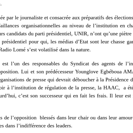
.
 par le journaliste et consacrée aux préparatifs des élections 
faillances organisationnelles au niveau de l’institution en c
s candidats du parti présidentiel, UNIR, n’ont qu’une piètre 
présidentiel pour qui, les médias d’Etat sont leur chasse gar
Radio Lomé s’est volatilisé dans la nature.
l est l’un des responsables du Syndicat des agents de l’inf
osition. Lui et son prédécesseur Younglove Egbéboua AMAVI
rganisations de presse qui devrait déboucher à la Présidence 
oir à l’institution de régulation de la presse, la HAAC,
a ét
ourd’hui, c’est son successeur qui en fait les frais. Il leur e
ts de l’opposition
blessés dans leur chair ou dans leur amour-
es dans l’indifférence des leaders.