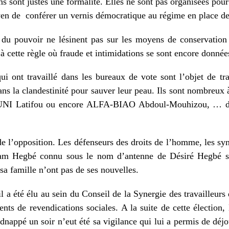
ons sont justes une formalité. Elles ne sont pas organisées pou
yen de
conférer un vernis démocratique au régime en place de 
s du pouvoir ne lésinent pas sur les moyens de conservation
à cette règle où fraude et intimidations se sont encore donnée
qui ont travaillé dans les bureaux de vote sont l’objet de tra
e dans la clandestinité pour sauver leur peau. Ils sont nom
tifou ou encore ALFA-BIAO Abdoul-Mouhizou, … dont les
 l’opposition. Les défenseurs des droits de l’homme, les syndi
nam Hegbé connu sous le nom d’antenne de Désiré Hegbé ser
 sa famille n’ont pas de ses nouvelles.
 a été élu au sein du Conseil de la Synergie des travailleurs
nts de revendications sociales. A la suite de cette élection
kidnappé un soir n’eut été sa vigilance qui lui a permis de déjo