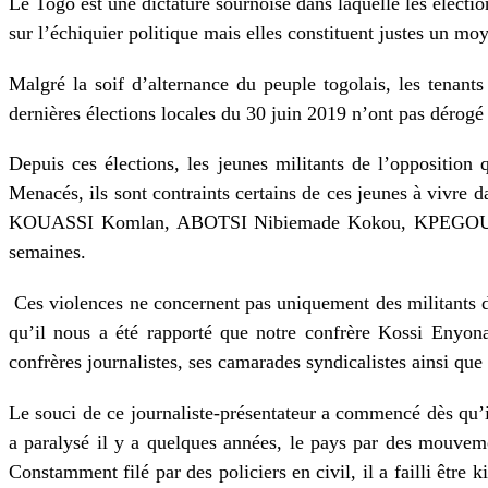
Le Togo est une dictature sournoise dans laquelle les électi
sur l’échiquier politique mais elles constituent justes un mo
Malgré la soif d’alternance du peuple togolais, les tenant
dernières élections locales du 30 juin 2019 n’ont pas dérogé 
Depuis ces élections, les jeunes militants de l’opposition 
Menacés, ils sont contraints certains de ces jeunes à vivr
KOUASSI Komlan, ABOTSI Nibiemade Kokou, KPEGOUNI La
semaines.
Ces violences ne concernent pas uniquement des militants de
qu’il nous a été rapporté que notre confrère Kossi Enyo
confrères journalistes, ses camarades syndicalistes ainsi que
Le souci de ce journaliste-présentateur a commencé dès qu’il
a paralysé il y a quelques années, le pays par des mouveme
Constamment filé par des policiers en civil, il a failli être 