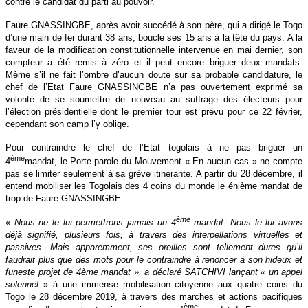
contre le candidat du parti au pouvoir.
Faure GNASSINGBE, après avoir succédé à son père, qui a dirigé le Togo
d’une main de fer durant 38 ans, boucle ses 15 ans à la tête du pays. A la
faveur de la modification constitutionnelle intervenue en mai dernier, son
compteur a été remis à zéro et il peut encore briguer deux mandats.
Même s’il ne fait l’ombre d’aucun doute sur sa probable candidature, le
chef de l’Etat Faure GNASSINGBE n’a pas ouvertement exprimé sa
volonté de se soumettre de nouveau au suffrage des électeurs pour
l’élection présidentielle dont le premier tour est prévu pour ce 22 février,
cependant son camp l’y oblige.
Pour contraindre le chef de l’Etat togolais à ne pas briguer un
ème
4
mandat, le Porte-parole du Mouvement « En aucun cas » ne compte
pas se limiter seulement à sa grève itinérante. A partir du 28 décembre, il
entend mobiliser les Togolais des 4 coins du monde le énième mandat de
trop de Faure GNASSINGBE.
ème
«
Nous ne le lui permettrons jamais un 4
mandat. Nous le lui avons
déjà signifié, plusieurs fois, à travers des interpellations virtuelles et
passives. Mais apparemment, ses oreilles sont tellement dures qu’il
faudrait plus que des mots pour le contraindre à renoncer à son hideux et
funeste projet de 4ème mandat », a déclaré SATCHIVI lançant « u
n appel
solennel
» à une immense mobilisation citoyenne aux quatre coins du
Togo le 28 décembre 2019, à travers des marches et actions pacifiques
ème