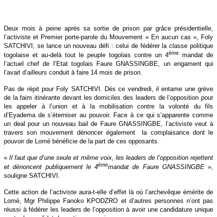
Deux mois à peine après sa sortie de prison par grâce présidentielle,
l’activiste et Premier porte-parole du Mouvement « En aucun cas », Foly
SATCHIVI, se lance un nouveau défi : celui de fédérer la classe politique
ème
togolaise et au-delà tout le peuple togolais contre un 4
mandat de
l’actuel chef de l’Etat togolais Faure GNASSINGBE, un engament qui
l’avait d’ailleurs conduit à faire 14 mois de prison.
Pas de répit pour Foly SATCHIVI. Dès ce vendredi, il entame une grève
de la faim itinérante devant les domiciles des leaders de l’opposition pour
les appeler à l’union et à la mobilisation contre la volonté du fils
d’Eyadema de s’éterniser au pouvoir. Face à ce qui s’apparente comme
un deal pour un nouveau bail de Faure GNASSINGBE, l’activiste veut à
travers son mouvement dénoncer également
la complaisance dont le
pouvoir de Lomé bénéficie de la part de ces opposants.
«
Il faut que d’une seule et même voix, les leaders de l’opposition rejettent
ème
et dénoncent publiquement le 4
mandat de Faure GNASSINGBE
»,
souligne SATCHIVI.
Cette action de l’activiste aura-t-elle d’effet là où l’archevêque émérite de
Lomé, Mgr Philippe Fanoko KPODZRO et d’autres personnes n’ont pas
réussi à fédérer les leaders de l’opposition à avoir une candidature unique