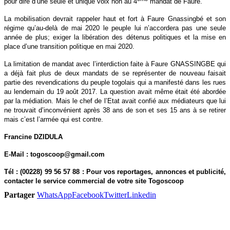
pour dire d’une seule et unique voix non au 4
mandat de Faure.
La mobilisation devrait rappeler haut et fort à Faure Gnassingbé et son
régime qu’au-delà de mai 2020 le peuple lui n’accordera pas une seule
année de plus; exiger la libération des détenus politiques et la mise en
place d’une transition politique en mai 2020.
La limitation de mandat avec l’interdiction faite à Faure GNASSINGBE qui
a déjà fait plus de deux mandats de se représenter de nouveau faisait
partie des revendications du peuple togolais qui a manifesté dans les rues
au lendemain du 19 août 2017. La question avait même était été abordée
par la médiation. Mais le chef de l’Etat avait confié aux médiateurs que lui
ne trouvait d’inconvénient après 38 ans de son et ses 15 ans à se retirer
mais c’est l’armée qui est contre.
Francine DZIDULA
E-Mail : togoscoop@gmail.com
Tél : (00228) 99 56 57 88 : Pour vos reportages, annonces et publicité,
contacter le service commercial de votre site Togoscoop
Partager
WhatsApp
Facebook
Twitter
Linkedin