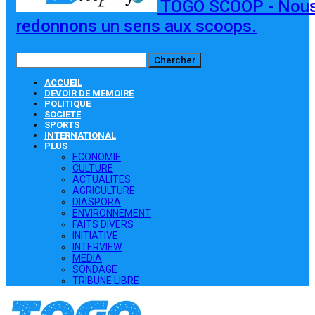
TOGO SCOOP - Nou
redonnons un sens aux scoops.
ACCUEIL
DEVOIR DE MEMOIRE
POLITIQUE
SOCIETE
SPORTS
INTERNATIONAL
PLUS
ECONOMIE
CULTURE
ACTUALITES
AGRICULTURE
DIASPORA
ENVIRONNEMENT
FAITS DIVERS
INITIATIVE
INTERVIEW
MEDIA
SONDAGE
TRIBUNE LIBRE