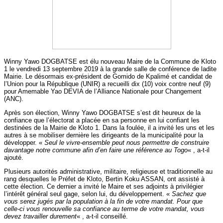
Winny Yawo DOGBATSE est élu nouveau Maire de la Commune de Kloto
1 le vendredi 13 septembre 2019 à la grande salle de conférence de ladite
Mairie. Le désormais ex-président de Gomido de Kpalimé et candidat de
l’Union pour la République (UNIR) a recueilli dix (10) voix contre neuf (9)
pour Amemable Yao DEVIA de l’Alliance Nationale pour Changement
(ANC).
Après son élection, Winny Yawo DOGBATSE s’est dit heureux de la
confiance que l’électorat a placée en sa personne en lui confiant les
destinées de la Mairie de Kloto 1. Dans la foulée, il a invité les uns et les
autres à se mobiliser dernière les dirigeants de la municipalité pour la
développer. «
Seul le vivre-ensemble peut nous permettre de construire
davantage notre commune afin d’en faire une référence au Togo
« , a-t-il
ajouté.
Plusieurs autorités administrative, militaire, religieuse et traditionnelle au
rang desquelles le Préfet de Kloto, Bertin Koku ASSAN, ont assisté à
cette élection. Ce dernier a invité le Maire et ses adjoints à privilégier
l’intérêt général seul gage, selon lui, du développement. «
Sachez que
vous serez jugés par la population à la fin de votre mandat. Pour que
celle-ci vous renouvelle sa confiance au terme de votre mandat, vous
devez travailler durement
« , a-t-il conseillé.