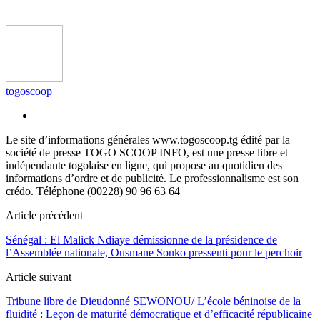
togoscoop
Le site d’informations générales www.togoscoop.tg édité par la
société de presse TOGO SCOOP INFO, est une presse libre et
indépendante togolaise en ligne, qui propose au quotidien des
informations d’ordre et de publicité. Le professionnalisme est son
crédo. Téléphone (00228) 90 96 63 64
Article précédent
Sénégal : El Malick Ndiaye démissionne de la présidence de
l’Assemblée nationale, Ousmane Sonko pressenti pour le perchoir
Article suivant
Tribune libre de Dieudonné SEWONOU/ L’école béninoise de la
fluidité : Leçon de maturité démocratique et d’efficacité républicaine