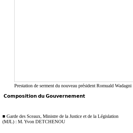
Prestation de serment du nouveau président Romuald Wadagni
𝗖𝗼𝗺𝗽𝗼𝘀𝗶𝘁𝗶𝗼𝗻 𝗱𝘂 𝗚𝗼𝘂𝘃𝗲𝗿𝗻𝗲𝗺𝗲𝗻𝘁
■ Garde des Sceaux, Ministre de la Justice et de la Législation
(MJL) : M. Yvon DETCHENOU