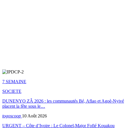
7 SEMAINE
SOCIETE
DUNENYO ZÂ 2026 : les communautés Bé, Aflao et Agoè-Nyivé
placent la fête sous le…
togoscoop
10 Août 2026
URGENT – Côte d’Ivoire : Le Colonel-Major Fofié Kouakou