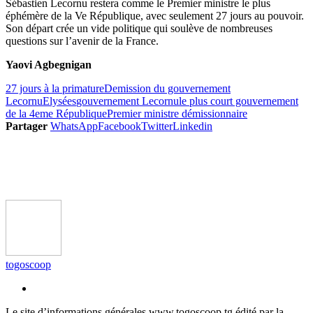
Sébastien Lecornu restera comme le Premier ministre le plus
éphémère de la Ve République, avec seulement 27 jours au pouvoir.
Son départ crée un vide politique qui soulève de nombreuses
questions sur l’avenir de la France.
Yaovi Agbegnigan
27 jours à la primature
Demission du gouvernement
Lecornu
Elysées
gouvernement Lecornu
le plus court gouvernement
de la 4eme République
Premier ministre démissionnaire
Partager
WhatsApp
Facebook
Twitter
Linkedin
togoscoop
Le site d’informations générales www.togoscoop.tg édité par la