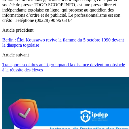
société de presse TOGO SCOOP INFO, est une presse libre et
indépendante togolaise en ligne, qui propose au quotidien des
informations d’ordre et de publicité. Le professionnalisme est son
crédo. Téléphone (00228) 90 96 63 64
Article précédent
Berlin : Éloi Koussawo ravive la flamme du 5 octobre 1990 devant
la diaspora togolaise
Article suivant
Transports scolaires au Togo : quand la distance devient un obstacle
à la réussite des élèves