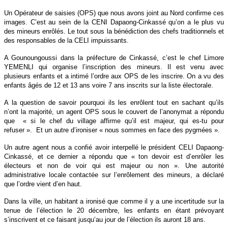
Un Opérateur de saisies (OPS) que nous avons joint au Nord confirme ces
images. C’est au sein de la CENI Dapaong-Cinkassé qu’on a le plus vu
des mineurs enrôlés. Le tout sous la bénédiction des chefs traditionnels et
des responsables de la CELI impuissants.
A Gounoungoussi dans la préfecture de Cinkassé, c’est le chef Limore
YEMENLI qui organise l’inscription des mineurs. Il est venu avec
plusieurs enfants et a intimé l’ordre aux OPS de les inscrire. On a vu des
enfants âgés de 12 et 13 ans voire 7 ans inscrits sur la liste électorale.
A la question de savoir pourquoi ils les enrôlent tout en sachant qu’ils
n’ont la majorité, un agent OPS sous le couvert de l’anonymat a répondu
que
« si le chef du village affirme qu’il est majeur, qui es-tu pour
refuser ».
Et un autre d’ironiser « nous sommes en face des pygmées ».
Un autre agent nous a confié avoir interpellé le président CELI Dapaong-
Cinkassé, et ce dernier a répondu que « ton devoir est d’enrôler les
électeurs et non de voir qui est majeur ou non ». Une autorité
administrative locale contactée sur l’enrôlement des mineurs, a déclaré
que l’ordre vient d’en haut.
Dans la ville, un habitant a ironisé que comme il y a une incertitude sur la
tenue de l’élection le 20 décembre, les enfants en étant prévoyant
s’inscrivent et ce faisant jusqu’au jour de l’élection ils auront 18 ans.