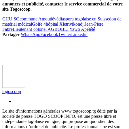
annonces et publicité, contacter le service commercial de votre
site Togoscoop.
CHU SO
commune Amoutiévé
diaspora togolaise en Suisse
don de
matériel médical
Golfe 4
hôpital Xletrivikondji
Jean-Piere
Fabre
Lieutenant-colonel AGBOBLI Yawo Apélété
Partager
WhatsApp
Facebook
Twitter
Linkedin
togoscoop
Le site d’informations générales www.togoscoop.tg édité par la
société de presse TOGO SCOOP INFO, est une presse libre et
indépendante togolaise en ligne, qui propose au quotidien des
informations d’ordre et de publicité. Le professionnalisme est son