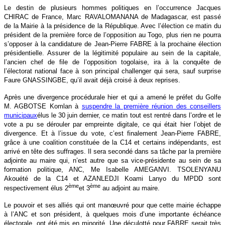
Le destin de plusieurs hommes politiques en l’occurrence Jacques
CHIRAC de France, Marc RAVALOMANANA de Madagascar, est passé
de la Mairie à la présidence de la République. Avec l’élection ce matin du
président de la première force de l’opposition au Togo, plus rien ne pourra
s’opposer à la candidature de Jean-Pierre FABRE à la prochaine élection
présidentielle. Assurer de la légitimité populaire au sein de la capitale,
l’ancien chef de file de l’opposition togolaise, ira à la conquête de
l’électorat national face à son principal challenger qui sera, sauf surprise
Faure GNASSINGBE, qu’il avait déjà croisé à deux reprises.
Après une divergence procédurale hier et qui a amené le préfet du Golfe
M. AGBOTSE Komlan à
suspendre la première réunion des conseillers
municipaux
élus le 30 juin dernier, ce matin tout est rentré dans l’ordre et le
vote a pu se dérouler par empreinte digitale, ce qui était hier l’objet de
divergence. Et à l’issue du vote, c’est finalement Jean-Pierre FABRE,
grâce à une coalition constituée de la C14 et certains indépendants, est
arrivé en tête des suffrages. Il sera secondé dans sa tâche par la première
adjointe au maire qui, n’est autre que sa vice-présidente au sein de sa
formation politique, ANC, Me Isabelle AMEGANVI. TSOLENYANU
Akouété de la C14 et AZANLEDJI Koami Lanyo du MPDD sont
ème
ème
respectivement élus 2
et 3
au adjoint au maire.
Le pouvoir et ses alliés qui ont manœuvré pour que cette mairie échappe
à l’ANC et son président, à quelques mois d’une importante échéance
électorale, ont été mis en minorité. Une déculotté pour FABRE serait très