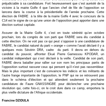
préjudiciable à sa candidature. Fort heureusement que c’est auréolé de la
victoire à la mairie Golfe 4 que l’ancien chef de file de l’opposition se
lancera dans la course à la présidentielle de l’année prochaine. Cette
élection de FABRE à la tête de la mairie Golfe 4 avec le concours de la
C14 est le signe de ce qu’une union de l’opposition peut apporter dans une
élection surtout capitale.
Assurer de la Mairie Golfe 4, c’est en toute sérénité qu’en octobre
prochain, lors du congrès de son parti que FABRE sera élu candidat à
cette élection. On ne voit pas ce qui peut s’opposer à une candidature de
FABRE, le candidat naturel du parti «
orange
» comme l’avait déclaré il y a
quelques mois Sévérin DRA, cadre du parti. Il devra en dehors du
candidat du pouvoir, affronter Ekué Pierre Gamessou KPODAR, un
candidat indépendant qui s’est déclaré à la veille. Candidat de son parti,
FABRE devra batailler pour rallier sur son nom les principaux partis de
l’opposition surtout rassurer ceux qui pensent qu’il n’est pas rassembleur.
Mais le plus important c’est de convaincre les indécis et les militants de
l’autre frange importante de l’opposition, le PNP qui ne se retrouvent pas
dans le schéma d’élection et qui attendent seulement la prochaine
candidature de Faure GNASSINGBE pour déclencher une prochaine
révolution qui, cette fois-ci, on le croit dure dans ce camp, emportera la
plus vieille dictature de l’Afrique occidentale.
Francine DZIDULA