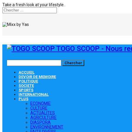
Take a fresh look at your lifestyle.
TOGO SCOOP - Nous red
ACCUEIL
DEVOIR DE MEMOIRE
POLITIQUE
SOCIETE
SPORTS
INTERNATIONAL
PLUS
ECONOMIE
CULTURE
ACTUALITES
AGRICULTURE
DIASPORA
ENVIRONNEMENT
FAITS DIVERS