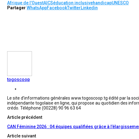
Afrique de l’Ouest
AICS
éducation inclusive
handicap
UNESCO
Partager
WhatsApp
Facebook
Twitter
Linkedin
togoscoop
Le site d’informations générales www.togoscoop.tg édité par la soc
indépendante togolaise en ligne, qui propose au quotidien des infor
crédo. Téléphone (00228) 90 96 63 64
Article précédent
CAN Féminine 2026 : 04 équipes qualifiées grâce à l’élargisseme
Article suivant