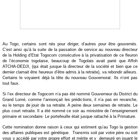
Au Togo, certains sont nés pour diriger, d’autres pour être gouvernés.
C’est ainsi qu’à la suite de la passation de service au nouveau directeur
de la Holding d’Etat Togocom consécutive à la privatisation de ce fleuron
de l’économie togolaise, beaucoup de Togolais avait parié que Affoh
ATCHA-DEDJI, (qui était jusque là directeur de la société et bien que ce
dernier clamait être heureux d’être admis à la retraite), va rebondir ailleurs.
Certains le voyaient déjà la tête du nouveau Gouvernorat. Ils n’ont pas
tout faux.
Si l’ex directeur de Togocom n’a pas été nommé Gouverneur du District du
Grand Lomé, comme l’annonçait les prédictions, il n’a pas en revanche,
eu le temps de jouir de sa retraite. A peine deux semaines de retraite. Le
plus court retraite. Il a été nommé ce soir au ministère de l’enseignement
primaire et secondaire. Le portefeuille était jusque rattaché à la Primature.
Cette nomination donne raison à ceux qui estiment qu’au Togo la gestion
des affaires publiques est génétique.
Transmis soit par votre père ou soit
vous y accédé par votre propre effort et mérite et y
demeuré en jouant le