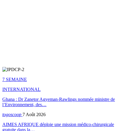
7 SEMAINE
INTERNATIONAL
Ghana : Dr Zanetor Agyeman-Rawlings nommée ministre de
l’Environnement, des…
togoscoop
7 Août 2026
AIMES AFRIQUE déploie une mission médico-chirurgicale
gratuite dans la…