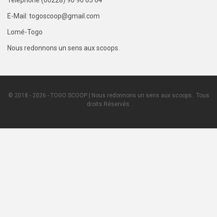
Téléphone (00228) 90 96 63 64
E-Mail: togoscoop@gmail.com
Lomé-Togo
Nous redonnons un sens aux scoops.
© 2018 - 2026 - TOGO SCOOP | Nous redonnons un sens aux scoops.. Tous
droits Réservés.