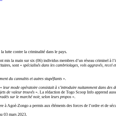
la lutte contre la criminalité dans le pays.
e ont mis la main sur six (06) individus membres d’un réseau criminel à 
itaires, sont «
spécialisés dans les cambriolages, vols aggravés, recel e
ent du cannabis et autres stupéfiants
».
 «
leur mode opératoire consistait à s’introduire nuitamment dans des 
jets de valeur trouvés
». La rédaction de Togo Scoop Info apprend aus
bradés sur le marché noir, selon leurs propos
».
re à Agoè-Zongo a permis aux éléments des forces de l’ordre et de sécuri
 au 03 mars 2023.