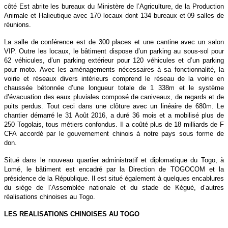
côté Est abrite les bureaux du Ministère de l’Agriculture, de la Production
Animale et Halieutique avec 170 locaux dont 134 bureaux et 09 salles de
réunions.
La salle de conférence est de 300 places et une cantine avec un salon
VIP. Outre les locaux, le bâtiment dispose d’un parking au sous-sol pour
62 véhicules, d’un parking extérieur pour 120 véhicules et d’un parking
pour moto. Avec les aménagements nécessaires à sa fonctionnalité, la
voirie et réseaux divers intérieurs comprend le réseau de la voirie en
chaussée bétonnée d’une longueur totale de 1 338m et le système
d’évacuation des eaux pluviales composé de caniveaux, de regards et de
puits perdus. Tout ceci dans une clôture avec un linéaire de 680m. Le
chantier démarré le 31 Août 2016, a duré 36 mois et a mobilisé plus de
250 Togolais, tous métiers confondus. Il a coûté plus de 18 milliards de F
CFA accordé par le gouvernement chinois à notre pays sous forme de
don.
Situé dans le nouveau quartier administratif et diplomatique du Togo, à
Lomé, le bâtiment est encadré par la Direction de TOGOCOM et la
présidence de la République. Il est situé également à quelques encablures
du siège de l’Assemblée nationale et du stade de Kégué, d’autres
réalisations chinoises au Togo.
LES REALISATIONS CHINOISES AU TOGO