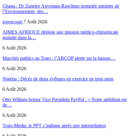
Ghana : Dr Zanetor Agyeman-Rawlings nommée ministre de
l’Environnement, des…
togoscoop
7 Août 2026
AIMES AFRIQUE déploie une mission médico-chirurgicale
gratuite dans la…
6 Août 2026
Marchés publics au Togo : l’ARCOP alerte sur la hausse…
6 Août 2026
Nigéria : Décès de deux évêques en exercice en trois mois
6 Août 2026
Otto William,Senior Vice President PayPal : « Notre ambition est
de…
6 Août 2026
Togo-Media: le PPT s’indigne après une interpellation
6 Août 2026