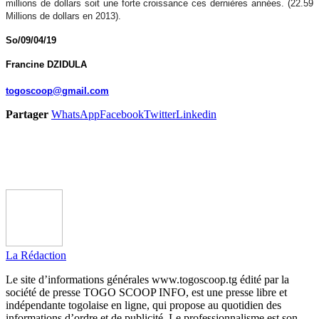
millions de dollars soit une forte croissance ces dernières années. (22.59
Millions de dollars en 2013).
So/09/04/19
Francine DZIDULA
togoscoop@gmail.com
Partager
WhatsApp
Facebook
Twitter
Linkedin
La Rédaction
Le site d’informations générales www.togoscoop.tg édité par la
société de presse TOGO SCOOP INFO, est une presse libre et
indépendante togolaise en ligne, qui propose au quotidien des
informations d’ordre et de publicité. Le professionnalisme est son